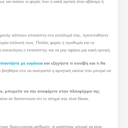
ς και εκείνες οι φορές που η κακή κριτική είναι αβάσιμη ή
αμονής κάποιου επισκέπτη στο κατάλυμά σας, προσπαθήστε
αχεία επίλυσή τους. Πολλές φορές η προθυμία και το
 κατανόηση ο επισκέπτης και να μην αφήσει μια κακή κριτική.
απαντήστε με ευγένεια
και εξηγήστε τι συνέβη και τι θα
α βοηθήσει στο να ανατραπεί η αρνητική εικόνα που μπορεί να
δόλο, μπορείτε να την αναφέρετε στην πλατφόρμα της
έσει αν διαπιστώσει ότι το αίτημά σας είναι δίκαιο.
προς βραχυχρόνια μίσθωση, οι κρατήσεις μπορεί να είναι