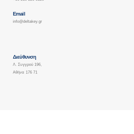
Email
info@deltakey.gr
Διεύθυνση
Λ. Συγγρού 196,
Αθήνα 176 71
info@deltakey.gr
www.deltakey.gr
Λ. Συγγρού 196, Αθήνα 176 71