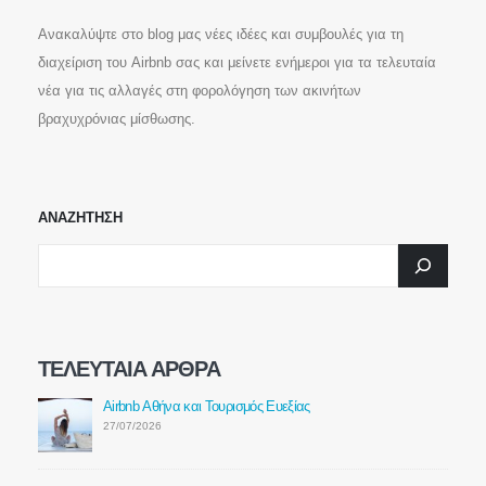
Επικοινωνία
Ανακαλύψτε στο blog μας νέες ιδέες και συμβουλές για τη
διαχείριση του Airbnb σας και μείνετε ενήμεροι για τα τελευταία
νέα για τις αλλαγές στη φορολόγηση των ακινήτων
ΕΠΙΚΟΙΝΩΝΗΣΤΕ ΜΑΖΙ ΜΑΣ
+30 210 220 3120
βραχυχρόνιας μίσθωσης.
WhatsApp.DeltaKey.gr
ΑΝΑΖΗΤΗΣΗ
ΣΤΕΙΛΤΕ ΜΗΝΥΜΑ
ΤΕΛΕΥΤΑΊΑ ΆΡΘΡΑ
Σύνδεσμοι
Airbnb Αθήνα και Τουρισμός Ευεξίας
Αρχική
27/07/2026
Σχετικά με εμάς
Υπηρεσίες