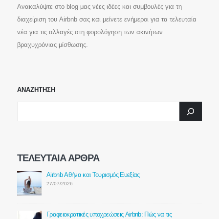
Επικοινωνία
Ανακαλύψτε στο blog μας νέες ιδέες και συμβουλές για τη
διαχείριση του Airbnb σας και μείνετε ενήμεροι για τα τελευταία
νέα για τις αλλαγές στη φορολόγηση των ακινήτων
ΕΠΙΚΟΙΝΩΝΗΣΤΕ ΜΑΖΙ ΜΑΣ
+30 210 220 3120
βραχυχρόνιας μίσθωσης.
WhatsApp.DeltaKey.gr
ΑΝΑΖΗΤΗΣΗ
ΣΤΕΙΛΤΕ ΜΗΝΥΜΑ
ΤΕΛΕΥΤΑΊΑ ΆΡΘΡΑ
Σύνδεσμοι
Airbnb Αθήνα και Τουρισμός Ευεξίας
Αρχική
27/07/2026
Σχετικά με εμάς
Υπηρεσίες
Γραφειοκρατικές υποχρεώσεις Airbnb: Πώς να τις
Blog