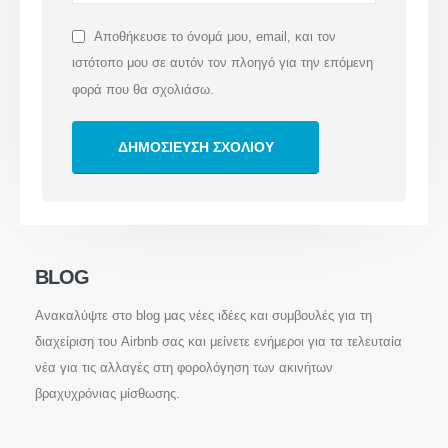
Αποθήκευσε το όνομά μου, email, και τον
ιστότοπο μου σε αυτόν τον πλοηγό για την επόμενη
φορά που θα σχολιάσω.
info@deltakey.gr
www.deltakey.gr
Λ. Συγγρού 196, Αθήνα 176 71
BLOG
Επικοινωνία
Ανακαλύψτε στο blog μας νέες ιδέες και συμβουλές για τη
διαχείριση του Airbnb σας και μείνετε ενήμεροι για τα τελευταία
νέα για τις αλλαγές στη φορολόγηση των ακινήτων
ΕΠΙΚΟΙΝΩΝΗΣΤΕ ΜΑΖΙ ΜΑΣ
+30 210 220 3120
βραχυχρόνιας μίσθωσης.