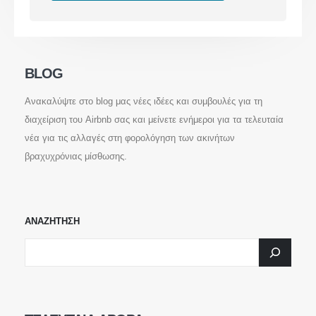
info@deltakey.gr
www.deltakey.gr
Λ. Συγγρού 196, Αθήνα 176 71
BLOG
Επικοινωνία
Ανακαλύψτε στο blog μας νέες ιδέες και συμβουλές για τη
διαχείριση του Airbnb σας και μείνετε ενήμεροι για τα τελευταία
νέα για τις αλλαγές στη φορολόγηση των ακινήτων
ΕΠΙΚΟΙΝΩΝΗΣΤΕ ΜΑΖΙ ΜΑΣ
+30 210 220 3120
βραχυχρόνιας μίσθωσης.
WhatsApp.DeltaKey.gr
ΑΝΑΖΗΤΗΣΗ
ΣΤΕΙΛΤΕ ΜΗΝΥΜΑ