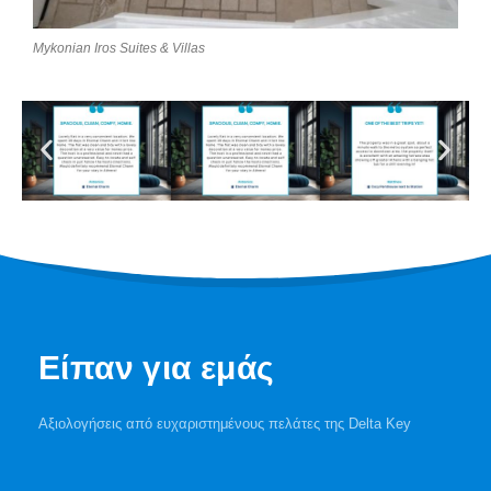
Mykonian Iros Suites & Villas
Είπαν για εμάς
Αξιολογήσεις από ευχαριστημένους πελάτες της Delta Key