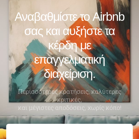
Αναβαθμίστε το Airbnb
σας και αυξήστε τα
κέρδη με
επαγγελματική
διαχείριση.
Περισσότερες κρατήσεις, καλύτερες
κριτικές,
και μέγιστες αποδόσεις, χωρίς κόπο!