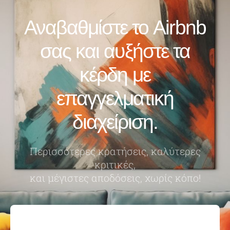
Αναβαθμίστε το Airbnb
σας και αυξήστε τα
κέρδη με
επαγγελματική
διαχείριση.
Περισσότερες κρατήσεις, καλύτερες
κριτικές,
και μέγιστες αποδόσεις, χωρίς κόπο!