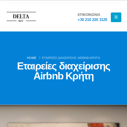
ΕΠΙΚΟΙΝΩΝΙΑ
+30 210 220 3120
HOME
ΕΤΑΙΡΕΊΕΣ ΔΙΑΧΕΊΡΙΣΗΣ AIRBNB ΚΡΉΤΗ
Εταιρείες διαχείρισης
Airbnb Κρήτη