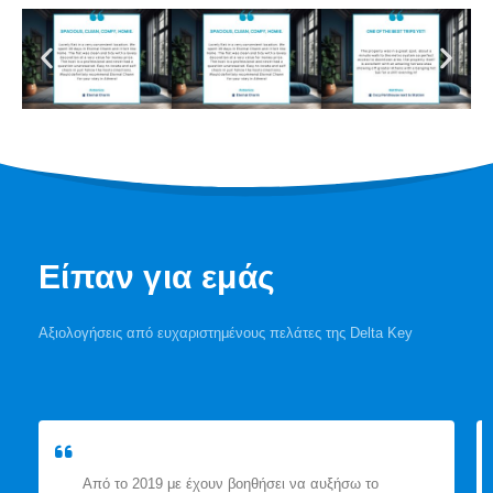
Είπαν για εμάς
Αξιολογήσεις από ευχαριστημένους πελάτες της Delta Key
Από το 2019 με έχουν βοηθήσει να αυξήσω το