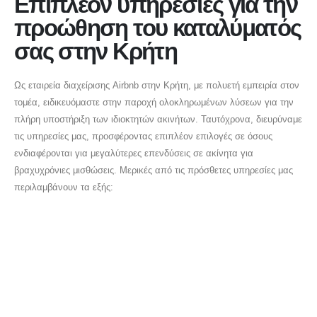
Επιπλέον υπηρεσίες για την
προώθηση του καταλύματός
σας στην Κρήτη
Ως εταιρεία διαχείρισης Airbnb στην Κρήτη, με πολυετή εμπειρία στον
τομέα, ειδικευόμαστε στην παροχή ολοκληρωμένων λύσεων για την
πλήρη υποστήριξη των ιδιοκτητών ακινήτων. Ταυτόχρονα, διευρύναμε
τις υπηρεσίες μας, προσφέροντας επιπλέον επιλογές σε όσους
ενδιαφέρονται για μεγαλύτερες επενδύσεις σε ακίνητα για
info@deltakey.gr
βραχυχρόνιες μισθώσεις. Μερικές από τις πρόσθετες υπηρεσίες μας
www.deltakey.gr
περιλαμβάνουν τα εξής:
Λ. Συγγρού 196, Αθήνα 176 71
Επικοινωνία
ΕΠΙΚΟΙΝΩΝΗΣΤΕ ΜΑΖΙ ΜΑΣ
+30 210 220 3120